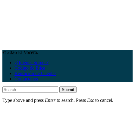
© 2026 El Vocero.
¿Quiénes Somos?
Código de Ética
Rendición de Cuentas
Contáctanos
Submit
Type above and press
Enter
to search. Press
Esc
to cancel.