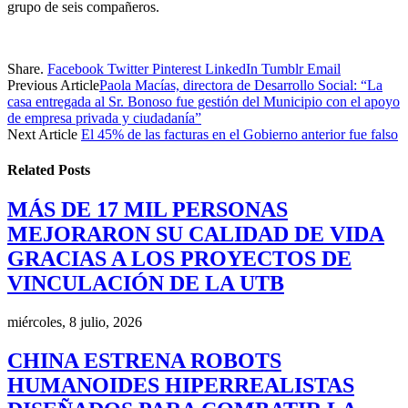
grupo de seis compañeros.
Share.
Facebook
Twitter
Pinterest
LinkedIn
Tumblr
Email
Previous Article
Paola Macías, directora de Desarrollo Social: “La
casa entregada al Sr. Bonoso fue gestión del Municipio con el apoyo
de empresa privada y ciudadanía”
Next Article
El 45% de las facturas en el Gobierno anterior fue falso
Related
Posts
MÁS DE 17 MIL PERSONAS
MEJORARON SU CALIDAD DE VIDA
GRACIAS A LOS PROYECTOS DE
VINCULACIÓN DE LA UTB
miércoles, 8 julio, 2026
CHINA ESTRENA ROBOTS
HUMANOIDES HIPERREALISTAS