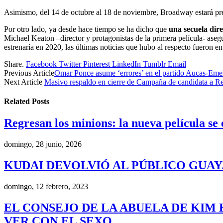
Asimismo, del 14 de octubre al 18 de noviembre, Broadway estará pre
Por otro lado, ya desde hace tiempo se ha dicho que
una secuela dire
Michael Keaton –director y protagonistas de la primera película- asegu
estrenaría en 2020, las últimas noticias que hubo al respecto fueron 
Share.
Facebook
Twitter
Pinterest
LinkedIn
Tumblr
Email
Previous Article
Omar Ponce asume ‘errores’ en el partido Aucas-Eme
Next Article
Masivo respaldo en cierre de Campaña de candidata a R
Related
Posts
Regresan los minions: la nueva película se
domingo, 28 junio, 2026
KUDAI DEVOLVIÓ AL PÚBLICO GUA
domingo, 12 febrero, 2023
EL CONSEJO DE LA ABUELA DE KIM 
VER CON EL SEXO