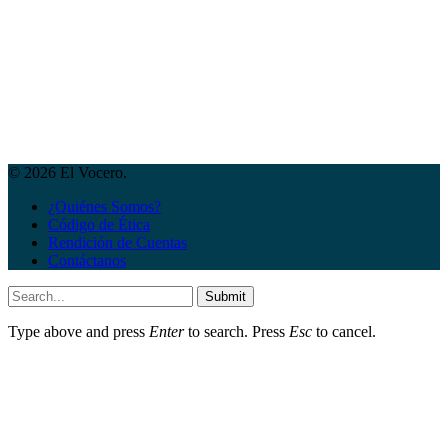
© 2026 El Vocero.
¿Quiénes Somos?
Código de Ética
Rendición de Cuentas
Contáctanos
Submit
Type above and press
Enter
to search. Press
Esc
to cancel.