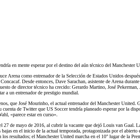
endría en mente esperar por el destino del aún técnico del Manchester U
uce Arena como entrenador de la Selección de Estados Unidos después de
e Concacaf. Desde entonces, Dave Sarachan, asistente de Arena durante su
l puesto de director técnico ha crecido: Gerardo Martino, José Pekerman
ar a un entrenador de prestigio mundial.
enos, que José Mourinho, el actual entrenador del Manchester United. G
u cuenta de Twitter que US Soccer tendría planeado esperar por la disp
ahl, «parece estar en curso».
l 27 de mayo de 2016, al cubrir la vacante que dejó Louis van Gaal. La
 bajas en el inicio de la actual temporada, protagonizada por el abierto 
en los resultados; el Manchester United marcha en el 10° lugar de la P