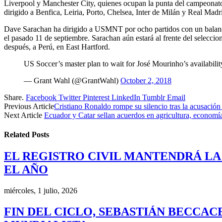
Liverpool y Manchester City, quienes ocupan la punta del campeonato
dirigido a Benfica, Leiria, Porto, Chelsea, Inter de Milán y Real Madr
Dave Sarachan ha dirigido a USMNT por ocho partidos con un balance d
el pasado 11 de septiembre. Sarachan aún estará al frente del selecc
después, a Perú, en East Hartford.
US Soccer’s master plan to wait for José Mourinho’s availabili
— Grant Wahl (@GrantWahl)
October 2, 2018
Share.
Facebook
Twitter
Pinterest
LinkedIn
Tumblr
Email
Previous Article
Cristiano Ronaldo rompe su silencio tras la acusación
Next Article
Ecuador y Catar sellan acuerdos en agricultura, economí
Related
Posts
EL REGISTRO CIVIL MANTENDRÁ LA
EL AÑO
miércoles, 1 julio, 2026
FIN DEL CICLO, SEBASTIÁN BECCAC