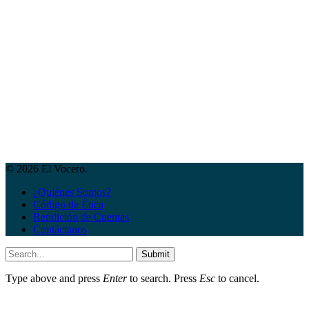
© 2026 El Vocero.
¿Quiénes Somos?
Código de Ética
Rendición de Cuentas
Contáctanos
Submit
Type above and press
Enter
to search. Press
Esc
to cancel.