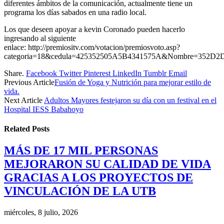
diferentes ámbitos de la comunicación, actualmente tiene un
programa los días sabados en una radio local.
Los que deseen apoyar a kevin Coronado pueden hacerlo
ingresando al siguiente
enlace: http://premiositv.com/votacion/premiosvoto.asp?
categoria=18&cedula=425352505A5B4341575A&Nombre=352D
Share.
Facebook
Twitter
Pinterest
LinkedIn
Tumblr
Email
Previous Article
Fusión de Yoga y Nutrición para mejorar estilo de
vida.
Next Article
Adultos Mayores festejaron su día con un festival en el
Hospital IESS Babahoyo
Related
Posts
MÁS DE 17 MIL PERSONAS
MEJORARON SU CALIDAD DE VIDA
GRACIAS A LOS PROYECTOS DE
VINCULACIÓN DE LA UTB
miércoles, 8 julio, 2026