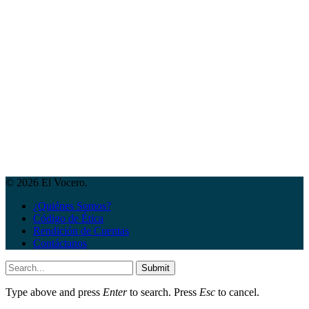
© 2026 El Vocero.
¿Quiénes Somos?
Código de Ética
Rendición de Cuentas
Contáctanos
Submit
Type above and press
Enter
to search. Press
Esc
to cancel.