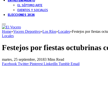
ENTRETENIMIENTO
EL SÉPTIMO ARTE
EVENTOS Y SOCIALES
ELECCIONES 2026
Home
»
Vocero Deportivo
»
Los Ríos
»
Locales
»
Festejos por fiestas oc
Locales
Festejos por fiestas octubrinas
martes, 25 septiembre, 2018
3 Mins Read
Facebook
Twitter
Pinterest
LinkedIn
Tumblr
Email