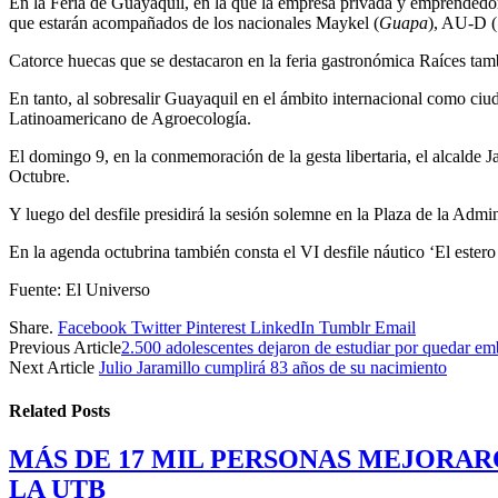
En la Feria de Guayaquil, en la que la empresa privada y emprendedore
que estarán acompañados de los nacionales Maykel (
Guapa
), AU-D (
Catorce huecas que se destacaron en la feria gastronómica Raíces tam
En tanto, al sobresalir Guayaquil en el ámbito internacional como ci
Latinoamericano de Agroecología.
El domingo 9, en la conmemoración de la gesta libertaria, el alcalde
Octubre.
Y luego del desfile presidirá la sesión solemne en la Plaza de la Admi
En la agenda octubrina también consta el VI desfile náutico ‘El ester
Fuente: El Universo
Share.
Facebook
Twitter
Pinterest
LinkedIn
Tumblr
Email
Previous Article
2.500 adolescentes dejaron de estudiar por quedar e
Next Article
Julio Jaramillo cumplirá 83 años de su nacimiento
Related
Posts
MÁS DE 17 MIL PERSONAS MEJORAR
LA UTB