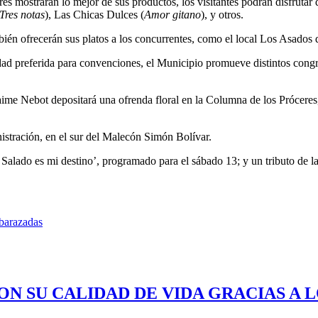
s mostrarán lo mejor de sus productos, los visitantes podrán disfrutar
Tres notas
), Las Chicas Dulces (
Amor gitano
), y otros.
bién ofrecerán sus platos a los concurrentes, como el local Los Asados
udad preferida para convenciones, el Municipio promueve distintos cong
 Jaime Nebot depositará una ofrenda floral en la Columna de los Prócer
nistración, en el sur del Malecón Simón Bolívar.
o Salado es mi destino’, programado para el sábado 13; y un tributo de l
mbarazadas
ON SU CALIDAD DE VIDA GRACIAS A 