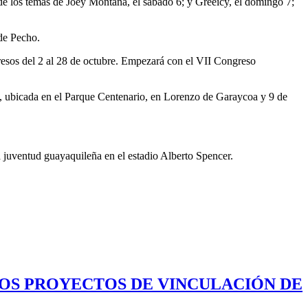
 de los temas de Joey Montana, el sábado 6; y Greeicy, el domingo 7;
 de Pecho.
resos del 2 al 28 de octubre. Empezará con el VII Congreso
es, ubicada en el Parque Centenario, en Lorenzo de Garaycoa y 9 de
a juventud guayaquileña en el estadio Alberto Spencer.
LOS PROYECTOS DE VINCULACIÓN DE