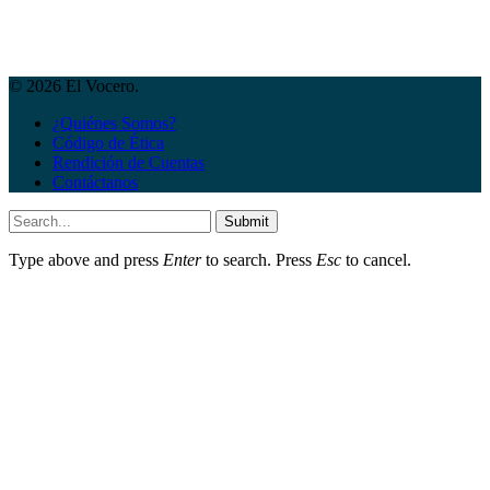
© 2026 El Vocero.
¿Quiénes Somos?
Código de Ética
Rendición de Cuentas
Contáctanos
Submit
Type above and press
Enter
to search. Press
Esc
to cancel.