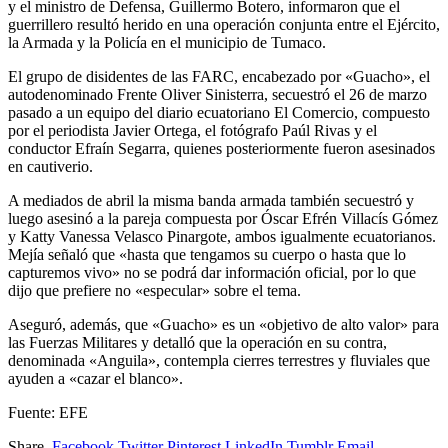
y el ministro de Defensa, Guillermo Botero, informaron que el
guerrillero resultó herido en una operación conjunta entre el Ejército,
la Armada y la Policía en el municipio de Tumaco.
El grupo de disidentes de las FARC, encabezado por «Guacho», el
autodenominado Frente Oliver Sinisterra, secuestró el 26 de marzo
pasado a un equipo del diario ecuatoriano El Comercio, compuesto
por el periodista Javier Ortega, el fotógrafo Paúl Rivas y el
conductor Efraín Segarra, quienes posteriormente fueron asesinados
en cautiverio.
A mediados de abril la misma banda armada también secuestró y
luego asesinó a la pareja compuesta por Óscar Efrén Villacís Gómez
y Katty Vanessa Velasco Pinargote, ambos igualmente ecuatorianos.
Mejía señaló que «hasta que tengamos su cuerpo o hasta que lo
capturemos vivo» no se podrá dar información oficial, por lo que
dijo que prefiere no «especular» sobre el tema.
Aseguró, además, que «Guacho» es un «objetivo de alto valor» para
las Fuerzas Militares y detalló que la operación en su contra,
denominada «Anguila», contempla cierres terrestres y fluviales que
ayuden a «cazar el blanco».
Fuente: EFE
Share.
Facebook
Twitter
Pinterest
LinkedIn
Tumblr
Email