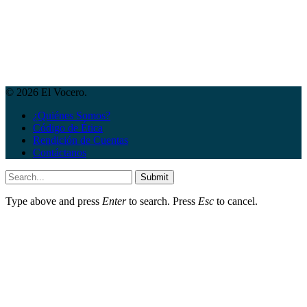
© 2026 El Vocero.
¿Quiénes Somos?
Código de Ética
Rendición de Cuentas
Contáctanos
Submit
Type above and press
Enter
to search. Press
Esc
to cancel.