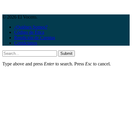
© 2026 El Vocero.
¿Quiénes Somos?
Código de Ética
Rendición de Cuentas
Contáctanos
Submit
Type above and press
Enter
to search. Press
Esc
to cancel.