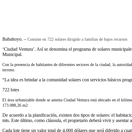
Babahoyo. –
Consiste en 722 solares dirigido a familias de bajos recursos
‘Ciudad Ventura’. Así se denomina el programa de solares municipales
Municipal.
C
on la presencia de habitantes de diferentes sectores de la ciudad, la autor
terreno.
“La idea es brindar a la comunidad solares con servicios básicos progr
722 lotes
El área urbanizable donde se asienta Ciudad Ventura está ubicado en el kiló
173.088,26 m2.
De acuerdo a la planificación, existen dos tipos de solares: el habit
mts. Este último, como cláusula, el propietario deberá vivir y asenta
Cada lote tiene un valor total de 4.000 dólares que será diferido a cua