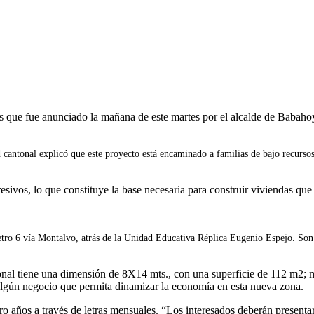
 que fue anunciado la mañana de este martes por el alcalde de Babahoyo
idad cantonal explicó que este proyecto está encaminado a familias de bajo recu
esivos, lo que constituye la base necesaria para construir viviendas que
metro 6 vía Montalvo, atrás de la Unidad Educativa Réplica Eugenio Espejo. So
acional tiene una dimensión de 8X14 mts., con una superficie de 112 m2;
r algún negocio que permita dinamizar la economía en esta nueva zona.
tro años a través de letras mensuales. “Los interesados deberán presenta