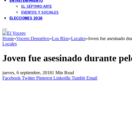
ENTRETENIMIENTO
EL SÉPTIMO ARTE
EVENTOS Y SOCIALES
ELECCIONES 2026
Home
»
Vocero Deportivo
»
Los Ríos
»
Locales
»
Joven fue asesinado dur
Locales
Joven fue asesinado durante pel
jueves, 6 septiembre, 2018
1 Min Read
Facebook
Twitter
Pinterest
LinkedIn
Tumblr
Email