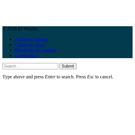
© 2026 El Vocero.
¿Quiénes Somos?
Código de Ética
Rendición de Cuentas
Contáctanos
Submit
Type above and press
Enter
to search. Press
Esc
to cancel.