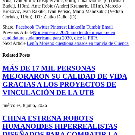
Vida, Ivan Strinic (Josip Pivaric, 95m); Luka Modric (C) (Milan
Badelj, 119m), Ante Rebic (Andrej Kramaric, 101m), Marcelo
Brozovic, Ivan Rakitic, Ivan Perisic, Mario Mandzukic (Vedran
Corluka, 115m). DT: Zlatko Dalic. (D)
Share.
Facebook
Twitter
Pinterest
LinkedIn
Tumblr
Email
Previous Article
Norteamérica 2026 «no tendrá impacto» en
candidatura sudamericana para 2030, dice la FIFA
Next Article
Lenín Moreno cuestiona atrasos en tranvía de Cuenca
Related
Posts
MÁS DE 17 MIL PERSONAS
MEJORARON SU CALIDAD DE VIDA
GRACIAS A LOS PROYECTOS DE
VINCULACIÓN DE LA UTB
miércoles, 8 julio, 2026
CHINA ESTRENA ROBOTS
HUMANOIDES HIPERREALISTAS
DISEÑADOS PARA COMBATIR LA