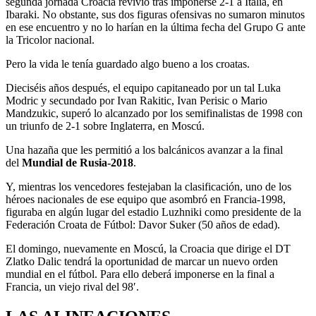
segunda jornada Croacia revivió tras imponerse 2-1 a Italia, en
Ibaraki. No obstante, sus dos figuras ofensivas no sumaron minutos
en ese encuentro y no lo harían en la última fecha del Grupo G ante
la Tricolor nacional.
Pero la vida le tenía guardado algo bueno a los croatas.
Dieciséis años después, el equipo capitaneado por un tal Luka
Modric y secundado por Ivan Rakitic, Ivan Perisic o Mario
Mandzukic, superó lo alcanzado por los semifinalistas de 1998 con
un triunfo de 2-1 sobre Inglaterra, en Moscú.
Una hazaña que les permitió a los balcánicos avanzar a la final
del
Mundial de Rusia-2018
.
Y, mientras los vencedores festejaban la clasificación, uno de los
héroes nacionales de ese equipo que asombró en Francia-1998,
figuraba en algún lugar del estadio Luzhniki como presidente de la
Federación Croata de Fútbol: Davor Suker (50 años de edad).
El domingo, nuevamente en Moscú, la Croacia que dirige el DT
Zlatko Dalic tendrá la oportunidad de marcar un nuevo orden
mundial en el fútbol. Para ello deberá imponerse en la final a
Francia, un viejo rival del 98′.