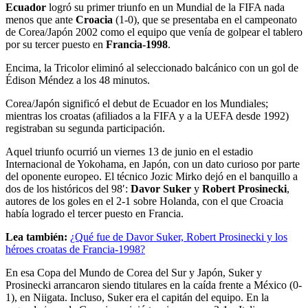
Ecuador
logró su primer triunfo en un Mundial de la FIFA nada
menos que ante
Croacia
(1-0), que se presentaba en el campeonato
de Corea/Japón 2002 como el equipo que venía de golpear el tablero
por su tercer puesto en
Francia-1998
.
Encima, la Tricolor eliminó al seleccionado balcánico con un gol de
Édison Méndez a los 48 minutos.
Corea/Japón significó el debut de Ecuador en los Mundiales;
mientras los croatas (afiliados a la FIFA y a la UEFA desde 1992)
registraban su segunda participación.
Aquel triunfo ocurrió un viernes 13 de junio en el estadio
Internacional de Yokohama, en Japón, con un dato curioso por parte
del oponente europeo. El técnico Jozic Mirko dejó en el banquillo a
dos de los históricos del 98′:
Davor Suker
y
Robert Prosinecki
,
autores de los goles en el 2-1 sobre Holanda, con el que Croacia
había logrado el tercer puesto en Francia.
Lea también:
¿Qué fue de Davor Suker, Robert Prosinecki y los
héroes croatas de Francia-1998?
En esa Copa del Mundo de Corea del Sur y Japón, Suker y
Prosinecki arrancaron siendo titulares en la caída frente a México (0-
1), en Niigata. Incluso, Suker era el capitán del equipo. En la