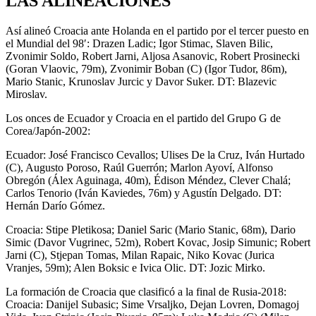
LAS ALINEACIONES
Así alineó Croacia ante Holanda en el partido por el tercer puesto en
el Mundial del 98′: Drazen Ladic; Igor Stimac, Slaven Bilic,
Zvonimir Soldo, Robert Jarni, Aljosa Asanovic, Robert Prosinecki
(Goran Vlaovic, 79m), Zvonimir Boban (C) (Igor Tudor, 86m),
Mario Stanic, Krunoslav Jurcic y Davor Suker. DT: Blazevic
Miroslav.
Los onces de Ecuador y Croacia en el partido del Grupo G de
Corea/Japón-2002:
Ecuador: José Francisco Cevallos; Ulises De la Cruz, Iván Hurtado
(C), Augusto Poroso, Raúl Guerrón; Marlon Ayoví, Alfonso
Obregón (Álex Aguinaga, 40m), Édison Méndez, Clever Chalá;
Carlos Tenorio (Iván Kaviedes, 76m) y Agustín Delgado. DT:
Hernán Darío Gómez.
Croacia: Stipe Pletikosa; Daniel Saric (Mario Stanic, 68m), Dario
Simic (Davor Vugrinec, 52m), Robert Kovac, Josip Simunic; Robert
Jarni (C), Stjepan Tomas, Milan Rapaic, Niko Kovac (Jurica
Vranjes, 59m); Alen Boksic e Ivica Olic. DT: Jozic Mirko.
La formación de Croacia que clasificó a la final de Rusia-2018:
Croacia: Danijel Subasic; Sime Vrsaljko, Dejan Lovren, Domagoj