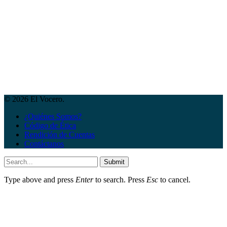
© 2026 El Vocero.
¿Quiénes Somos?
Código de Ética
Rendición de Cuentas
Contáctanos
Submit
Type above and press
Enter
to search. Press
Esc
to cancel.