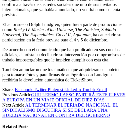
confirma a través de sus redes sociales que uno de sus invitados
internacionales, que ya había anunciado, no vendrá como se tenía
previsto.
El actor sueco Dolph Lundgren, quien fuera parte de producciones
como
Rocky IV, Master of the Universe, The Punisher, Soldado
Universal, The Expendables, Creed II, Aquaman,
ha cancelado su
participación en la feria prevista para el 4 y 5 de diciembre.
De acuerdo con el comunicado que han publicado en sus cuentas
oficiales, el artista ha declinado su intervención por compromisos de
trabajo impostergables que le impiden cumplir con esta cita.
También anunciaron que los fanáticos que adquirieran sus boletos
para tomarse fotos y para firmas de autógrafos con Lundgren
recibirán la devolución automática de TicketShow.
Share.
Facebook
Twitter
Pinterest
LinkedIn
Tumblr
Email
Previous Article
GUILLERMO LASSO PARTIRÁ ESTE JUEVES
A EUROPA EN UN VIAJE OFICIAL DE DIEZ DÍAS
Next Article
AL TERMINAR EL FERIADO NACIONAL, EL
SINDICALISMO DISCUTIRÁ SI SE DECLARA UNA
HUELGA NACIONAL EN CONTRA DEL GOBIERNO
Related
Posts