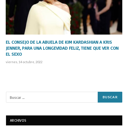
EL CONSEJO DE LA ABUELA DE KIM KARDASHIAN A KRIS
JENNER, PARA UNA LONGEVIDAD FELIZ, TIENE QUE VER CON
EL SEXO
viernes, 14 octubre, 2022
ARCHIVOS