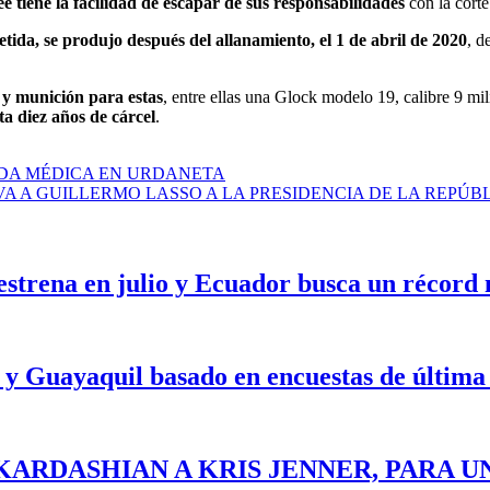
tiene la facilidad de escapar de sus responsabilidades
con la corte
ida, se produjo después del allanamiento, el 1 de abril de 2020
, d
as y munición para estas
, entre ellas una Glock modelo 19, calibre 9 m
ta diez años de cárcel
.
ADA MÉDICA EN URDANETA
VA A GUILLERMO LASSO A LA PRESIDENCIA DE LA REPÚB
 estrena en julio y Ecuador busca un récord
 y Guayaquil basado en encuestas de última
KARDASHIAN A KRIS JENNER, PARA U