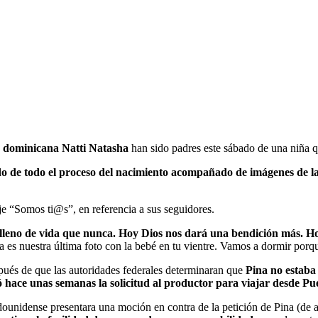
a dominicana Natti Natasha
han sido padres este sábado de una niña 
o de todo el proceso del nacimiento acompañado de imágenes de l
je “Somos ti@s”, en referencia a sus seguidores.
s lleno de vida que nunca. Hoy Dios nos dará una bendición más. Ho
a es nuestra última foto con la bebé en tu vientre. Vamos a dormir por
espués de que las autoridades federales determinaran que
Pina no estaba
 hace unas semanas la solicitud al productor para viajar desde P
dounidense presentara una moción en contra de la petición de Pina (de asi