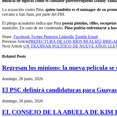
musical de figuras como el cantante puertorriqueño Daddy Yankee 
La acusación contra Pina,
quien también es el mánager de su promet
cercano a San Juan, por parte del FBI.
El pliego acusatorio indica que Pina
poseía pistolas, rifles, escopet
munición. En caso de ser condenado,
Pina podría enfrentarse a has
Share.
Facebook
Twitter
Pinterest
LinkedIn
Tumblr
Email
Previous Article
PREFECTURA DE LOS RÍOS REALIZÓ BRIG
Next Article
UN TRAJINAR POLÍTICO DE NUEVE AÑOS LLE
Related
Posts
Regresan los minions: la nueva película se
domingo, 28 junio, 2026
El PSC definirá candidaturas para Guayas
domingo, 28 junio, 2026
EL CONSEJO DE LA ABUELA DE KIM 