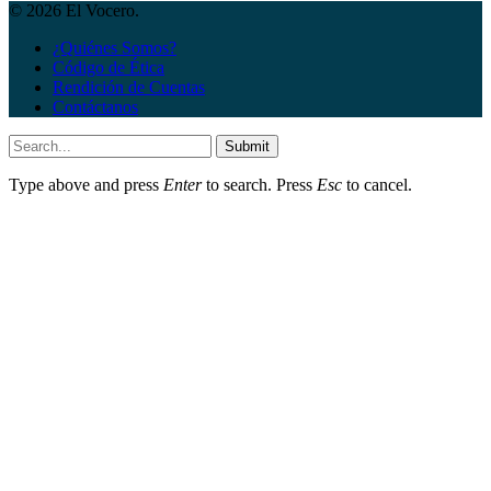
© 2026 El Vocero.
¿Quiénes Somos?
Código de Ética
Rendición de Cuentas
Contáctanos
Submit
Type above and press
Enter
to search. Press
Esc
to cancel.