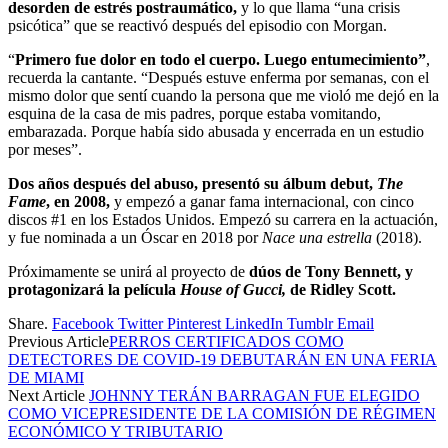
desorden de estrés postraumático,
y lo que llama “una crisis
psicótica” que se reactivó después del episodio con Morgan.
“
Primero fue dolor en todo el cuerpo. Luego entumecimiento”
,
recuerda la cantante. “Después estuve enferma por semanas, con el
mismo dolor que sentí cuando la persona que me violó me dejó en la
esquina de la casa de mis padres, porque estaba vomitando,
embarazada. Porque había sido abusada y encerrada en un estudio
por meses”.
Dos años después del abuso, presentó su álbum debut,
The
Fame
, en 2008,
y empezó a ganar fama internacional, con cinco
discos #1 en los Estados Unidos. Empezó su carrera en la actuación,
y fue nominada a un Óscar en 2018 por
Nace una estrella
(2018).
Próximamente se unirá al proyecto de
dúos de
Tony Bennett, y
protagonizará la película
House of Gucci,
de Ridley Scott.
Share.
Facebook
Twitter
Pinterest
LinkedIn
Tumblr
Email
Previous Article
PERROS CERTIFICADOS COMO
DETECTORES DE COVID-19 DEBUTARÁN EN UNA FERIA
DE MIAMI
Next Article
JOHNNY TERÁN BARRAGAN FUE ELEGIDO
COMO VICEPRESIDENTE DE LA COMISIÓN DE RÉGIMEN
ECONÓMICO Y TRIBUTARIO