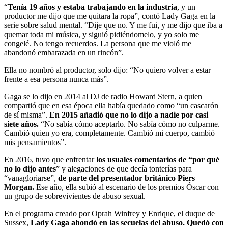
“
Tenía 19 años y estaba trabajando en la industria
, y un
productor me dijo que me quitara la ropa”, contó Lady Gaga en la
serie sobre salud mental. “Dije que no. Y me fui, y me dijo que iba a
quemar toda mi música, y siguió pidiéndomelo, y yo solo me
congelé. No tengo recuerdos. La persona que me violó me
abandonó embarazada en un rincón”.
Ella no nombró al productor, solo dijo: “No quiero volver a estar
frente a esa persona nunca más”.
Gaga se lo dijo en 2014 al DJ de radio Howard Stern, a quien
compartió que en esa época ella había quedado como “un cascarón
de sí misma”.
En 2015 añadió que no lo dijo a nadie por casi
siete años.
“No sabía cómo aceptarlo. No sabía cómo no culparme.
Cambió quien yo era, completamente. Cambió mi cuerpo, cambió
mis pensamientos”.
En 2016, tuvo que enfrentar
los usuales comentarios de “por qué
no lo dijo antes
” y alegaciones de que decía tonterías para
“vanagloriarse”,
de parte del presentador británico Piers
Morgan.
Ese año, ella subió al escenario de los premios Óscar con
un grupo de sobrevivientes de abuso sexual.
En el programa creado por Oprah Winfrey y Enrique, el duque de
Sussex,
Lady Gaga ahondó en las secuelas del abuso. Quedó con