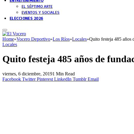
ENTRETENIMIENTO
EL SÉPTIMO ARTE
EVENTOS Y SOCIALES
ELECCIONES 2026
Home
»
Vocero Deportivo
»
Los Ríos
»
Locales
»
Quito festeja 485 años 
Locales
Quito festeja 485 años de funda
viernes, 6 diciembre, 2019
1 Min Read
Facebook
Twitter
Pinterest
LinkedIn
Tumblr
Email