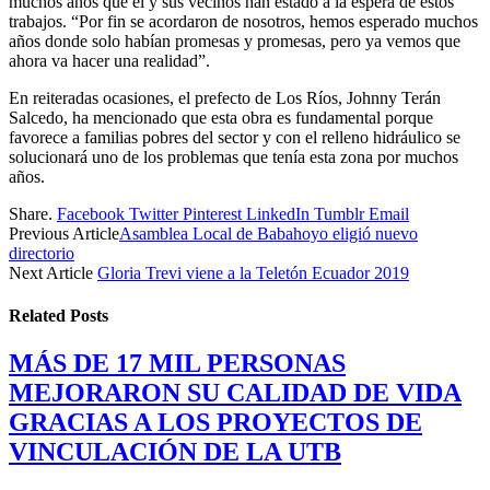
muchos años que él y sus vecinos han estado a la espera de estos
trabajos. “Por fin se acordaron de nosotros, hemos esperado muchos
años donde solo habían promesas y promesas, pero ya vemos que
ahora va hacer una realidad”.
En reiteradas ocasiones, el prefecto de Los Ríos, Johnny Terán
Salcedo, ha mencionado que esta obra es fundamental porque
favorece a familias pobres del sector y con el relleno hidráulico se
solucionará uno de los problemas que tenía esta zona por muchos
años.
Share.
Facebook
Twitter
Pinterest
LinkedIn
Tumblr
Email
Previous Article
Asamblea Local de Babahoyo eligió nuevo
directorio
Next Article
Gloria Trevi viene a la Teletón Ecuador 2019
Related
Posts
MÁS DE 17 MIL PERSONAS
MEJORARON SU CALIDAD DE VIDA
GRACIAS A LOS PROYECTOS DE
VINCULACIÓN DE LA UTB