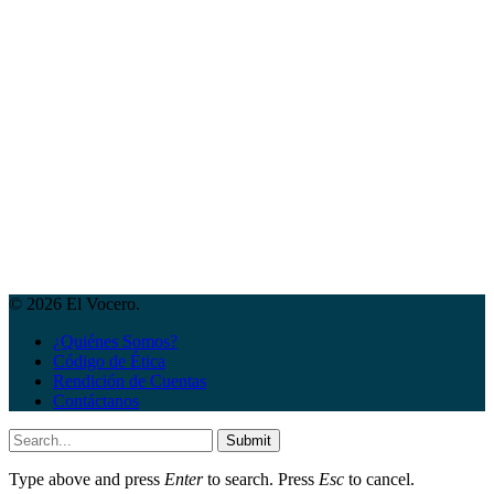
© 2026 El Vocero.
¿Quiénes Somos?
Código de Ética
Rendición de Cuentas
Contáctanos
Submit
Type above and press
Enter
to search. Press
Esc
to cancel.