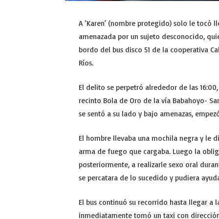
A ‘Karen’ (nombre protegido) solo le tocó l
amenazada por un sujeto desconocido, quien
bordo del bus disco 51 de la cooperativa Ca
Ríos.
El delito se perpetró alrededor de las 16:0
recinto Bola de Oro de la vía Babahoyo- San
se sentó a su lado y bajo amenazas, empezó
El hombre llevaba una mochila negra y le dij
arma de fuego que cargaba. Luego la obligó
posteriormente, a realizarle sexo oral dura
se percatara de lo sucedido y pudiera ayuda
El bus continuó su recorrido hasta llegar a 
inmediatamente tomó un taxi con dirección 