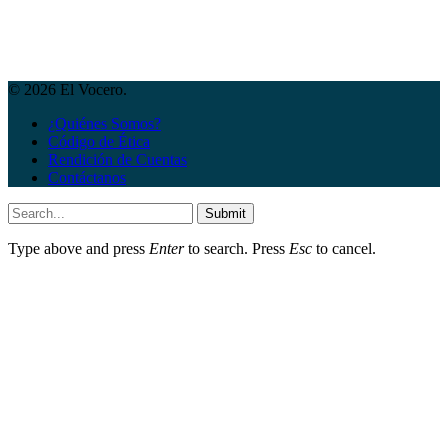
© 2026 El Vocero.
¿Quiénes Somos?
Código de Ética
Rendición de Cuentas
Contáctanos
Submit
Type above and press
Enter
to search. Press
Esc
to cancel.