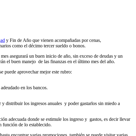
d
ad
y Fin de Año que vienen acompañadas por cenas,
inarios como el décimo tercer sueldo o bonos.
e mes asegurará un buen inicio de año, sin exceso de deudas y un
rán el buen manejo de las finanzas en el último mes del año.
o se puede aprovechar mejor este rubro:
to adeudado en los bancos.
r y distribuir los ingresos anuales y poder gastarlos sin miedo a
ión adecuada donde se estimule los ingreso y gastos, es decir llevar
 función de lo establecido.
asta encontrar varias promociones, también se puede visitar varias