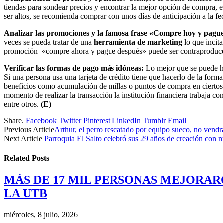
tiendas para sondear precios y encontrar la mejor opción de compra, e
ser altos, se recomienda comprar con unos días de anticipación a la f
Analizar las promociones y la famosa frase «Compre hoy y pagu
veces se pueda tratar de una
herramienta de marketing
lo que incita
promoción «compre ahora y pague después» puede ser contraproducente
Verificar las formas de pago más idóneas:
Lo mejor que se puede hac
Si una persona usa una tarjeta de crédito tiene que hacerlo de la form
beneficios como acumulación de millas o puntos de compra en ciertos a
momento de realizar la transacción la institución financiera trabaja 
entre otros.
(E)
Share.
Facebook
Twitter
Pinterest
LinkedIn
Tumblr
Email
Previous Article
Arthur, el perro rescatado por equipo sueco, no vend
Next Article
Parroquia El Salto celebró sus 29 años de creación con 
Related
Posts
MÁS DE 17 MIL PERSONAS MEJORAR
LA UTB
miércoles, 8 julio, 2026