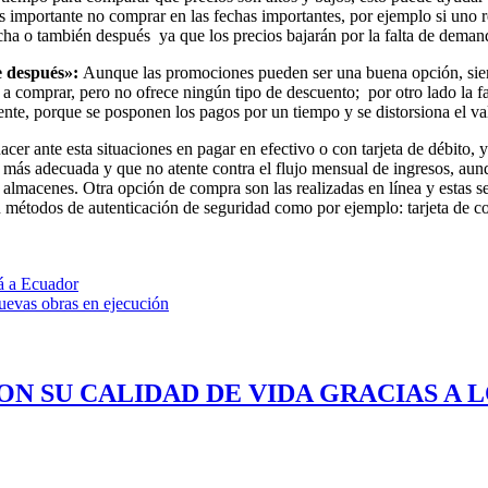
s importante no comprar en las fechas importantes, por ejemplo si uno 
echa o también después ya que los precios bajarán por la falta de deman
e después»:
Aunque las promociones pueden ser una buena opción, siem
 a comprar, pero no ofrece ningún tipo de descuento; por otro lado la fa
, porque se posponen los pagos por un tiempo y se distorsiona el valo
er ante esta situaciones en pagar en efectivo o con tarjeta de débito, y
a más adecuada y que no atente contra el flujo mensual de ingresos, aun
lmacenes. Otra opción de compra son las realizadas en línea y estas se
con métodos de autenticación de seguridad como por ejemplo: tarjeta de c
rá a Ecuador
nuevas obras en ejecución
ON SU CALIDAD DE VIDA GRACIAS A 