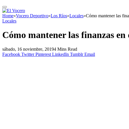
Home
»
Vocero Deportivo
»
Los Ríos
»
Locales
»
Cómo mantener las fina
Locales
Cómo mantener las finanzas en 
sábado, 16 noviembre, 2019
4 Mins Read
Facebook
Twitter
Pinterest
LinkedIn
Tumblr
Email