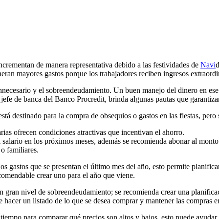
ncrementan de manera representativa debido a las festividades de
Navi
neran mayores gastos porque los trabajadores reciben ingresos extraord
o innecesario y el sobreendeudamiento. Un buen manejo del dinero en es
jefe de banca del Banco Procredit, brinda algunas pautas que garantiza
está destinado para la compra de obsequios o gastos en las fiestas, per
ias ofrecen condiciones atractivas que incentivan el ahorro.
o del salario en los próximos meses, además se recomienda abonar al mon
o familiares.
los gastos que se presentan el último mes del año, esto permite planifica
ecomendable crear uno para el año que viene.
n gran nivel de sobreendeudamiento; se recomienda crear una planificac
e hacer un listado de lo que se desea comprar y mantener las compras en
empo para comparar qué precios son altos y bajos, esto puede ayudar h