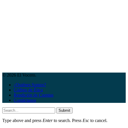
© 2026 El Vocero.
¿Quiénes Somos?
Código de Ética
Rendición de Cuentas
Contáctanos
Submit
Type above and press
Enter
to search. Press
Esc
to cancel.