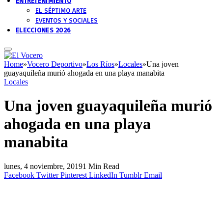
ENTRETENIMIENTO
EL SÉPTIMO ARTE
EVENTOS Y SOCIALES
ELECCIONES 2026
Home
»
Vocero Deportivo
»
Los Ríos
»
Locales
»
Una joven
guayaquileña murió ahogada en una playa manabita
Locales
Una joven guayaquileña murió
ahogada en una playa
manabita
lunes, 4 noviembre, 2019
1 Min Read
Facebook
Twitter
Pinterest
LinkedIn
Tumblr
Email