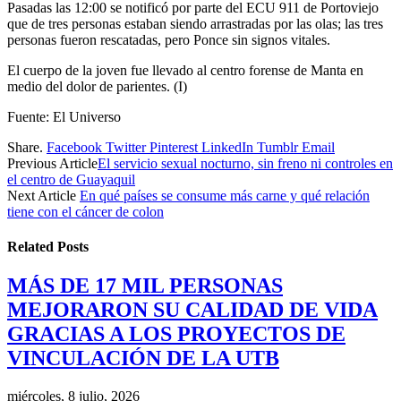
Pasadas las 12:00 se notificó por parte del ECU 911 de Portoviejo
que de tres personas estaban siendo arrastradas por las olas; las tres
personas fueron rescatadas, pero Ponce sin signos vitales.
El cuerpo de la joven fue llevado al centro forense de Manta en
medio del dolor de parientes. (I)
Fuente: El Universo
Share.
Facebook
Twitter
Pinterest
LinkedIn
Tumblr
Email
Previous Article
El servicio sexual nocturno, sin freno ni controles en
el centro de Guayaquil
Next Article
En qué países se consume más carne y qué relación
tiene con el cáncer de colon
Related
Posts
MÁS DE 17 MIL PERSONAS
MEJORARON SU CALIDAD DE VIDA
GRACIAS A LOS PROYECTOS DE
VINCULACIÓN DE LA UTB
miércoles, 8 julio, 2026