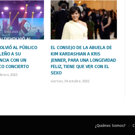
OLVIÓ AL PÚBLICO
EL CONSEJO DE LA ABUELA DE
LEÑO A SU
KIM KARDASHIAN A KRIS
NCIA CON UN
JENNER, PARA UNA LONGEVIDAD
CO CONCIERTO
FELIZ, TIENE QUE VER CON EL
SEXO
brero, 2023
viernes, 14 octubre, 2022
¿Quiénes Somos?
C