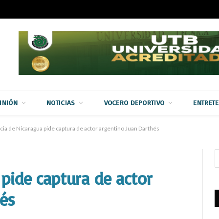
INIÓN
NOTICIAS
VOCERO DEPORTIVO
ENTRET
icia de Nicaragua pide captura de actor argentino Juan Darthés
 pide captura de actor
és