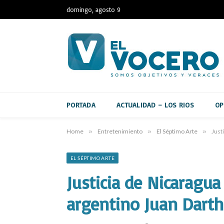
domingo, agosto 9
PORTADA
ACTUALIDAD – LOS RIOS
OP
Home
»
Entretenimiento
»
El Séptimo Arte
»
Just
EL SÉPTIMO ARTE
Justicia de Nicaragua
argentino Juan Darth