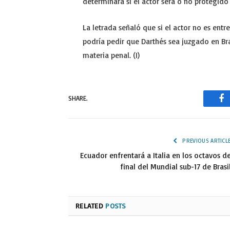
determinará si el actor será o no protegido
La letrada señaló que si el actor no es ent
podría pedir que Darthés sea juzgado en Br
materia penal. (I)
SHARE.
Fa
PREVIOUS ARTICL
Ecuador enfrentará a Italia en los octavos d
final del Mundial sub-17 de Brasi
RELATED
POSTS