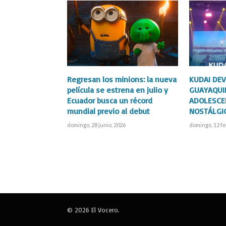
Regresan los minions: la nueva
KUDAI DEV
película se estrena en julio y
GUAYAQUI
Ecuador busca un récord
ADOLESCE
mundial previo al debut
NOSTÁLGI
domingo, 28 junio, 2026
domingo, 12 fe
© 2026 El Vocero.