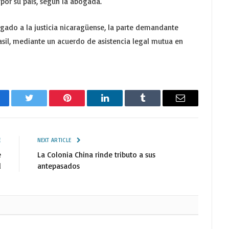
 por su país, según la abogada.
regado a la justicia nicaragüense, la parte demandante
asil, mediante un acuerdo de asistencia legal mutua en
cebook
Twitter
Pinterest
LinkedIn
Tumblr
Email
E
NEXT ARTICLE
e
La Colonia China rinde tributo a sus
l
antepasados