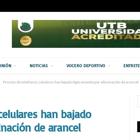
INIÓN
NOTICIAS
VOCERO DEPORTIVO
ENTRET
Precios de teléfonos celulares han bajado ligeramente por eliminación de arancel
celulares han bajado
inación de arancel