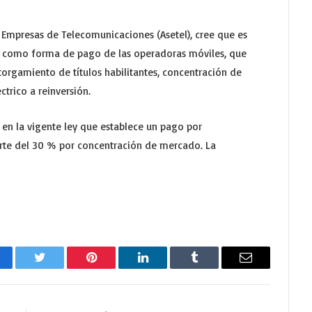
e Empresas de Telecomunicaciones (Asetel), cree que es
 como forma de pago de las operadoras móviles, que
otorgamiento de títulos habilitantes, concentración de
trico a reinversión.
o en la vigente ley que establece un pago por
rte del 30 % por concentración de mercado. La
cebook
Twitter
Pinterest
LinkedIn
Tumblr
Email