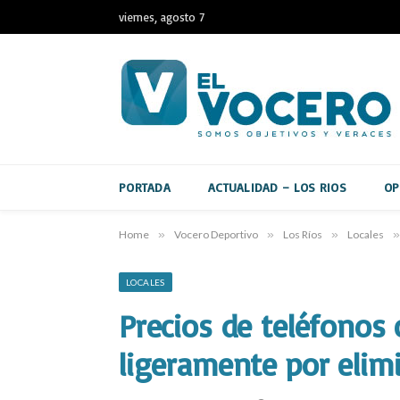
viernes, agosto 7
PORTADA
ACTUALIDAD – LOS RIOS
OP
Home
»
Vocero Deportivo
»
Los Ríos
»
Locales
»
LOCALES
Precios de teléfonos 
ligeramente por elim