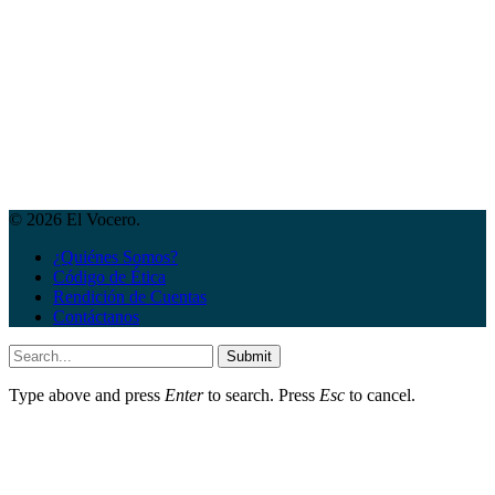
© 2026 El Vocero.
¿Quiénes Somos?
Código de Ética
Rendición de Cuentas
Contáctanos
Submit
Type above and press
Enter
to search. Press
Esc
to cancel.