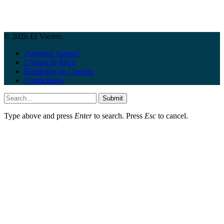
© 2026 El Vocero.
¿Quiénes Somos?
Código de Ética
Rendición de Cuentas
Contáctanos
Submit
Type above and press
Enter
to search. Press
Esc
to cancel.