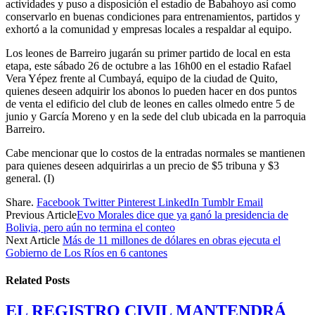
actividades y puso a disposición el estadio de Babahoyo así como
conservarlo en buenas condiciones para entrenamientos, partidos y
exhortó a la comunidad y empresas locales a respaldar al equipo.
Los leones de Barreiro jugarán su primer partido de local en esta
etapa, este sábado 26 de octubre a las 16h00 en el estadio Rafael
Vera Yépez frente al Cumbayá, equipo de la ciudad de Quito,
quienes deseen adquirir los abonos lo pueden hacer en dos puntos
de venta el edificio del club de leones en calles olmedo entre 5 de
junio y García Moreno y en la sede del club ubicada en la parroquia
Barreiro.
Cabe mencionar que lo costos de la entradas normales se mantienen
para quienes deseen adquirirlas a un precio de $5 tribuna y $3
general. (I)
Share.
Facebook
Twitter
Pinterest
LinkedIn
Tumblr
Email
Previous Article
Evo Morales dice que ya ganó la presidencia de
Bolivia, pero aún no termina el conteo
Next Article
Más de 11 millones de dólares en obras ejecuta el
Gobierno de Los Ríos en 6 cantones
Related
Posts
EL REGISTRO CIVIL MANTENDRÁ