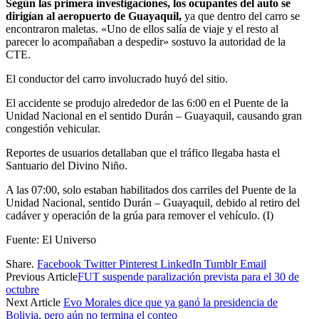
Según las primera investigaciones, los ocupantes del auto se
dirigían al aeropuerto de Guayaquil,
ya que dentro del carro se
encontraron maletas. «Uno de ellos salía de viaje y el resto al
parecer lo acompañaban a despedir» sostuvo la autoridad de la
CTE.
El conductor del carro involucrado huyó del sitio.
El accidente se produjo alrededor de las 6:00 en el Puente de la
Unidad Nacional en el sentido Durán – Guayaquil, causando gran
congestión vehicular.
Reportes de usuarios detallaban que el tráfico llegaba hasta el
Santuario del Divino Niño.
A las 07:00, solo estaban habilitados dos carriles del Puente de la
Unidad Nacional, sentido Durán – Guayaquil, debido al retiro del
cadáver y operación de la grúa para remover el vehículo. (I)
Fuente: El Universo
Share.
Facebook
Twitter
Pinterest
LinkedIn
Tumblr
Email
Previous Article
FUT suspende paralización prevista para el 30 de
octubre
Next Article
Evo Morales dice que ya ganó la presidencia de
Bolivia, pero aún no termina el conteo