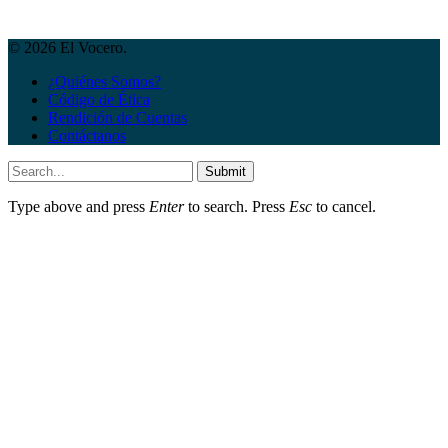
© 2026 El Vocero.
¿Quiénes Somos?
Código de Ética
Rendición de Cuentas
Contáctanos
Submit
Type above and press
Enter
to search. Press
Esc
to cancel.