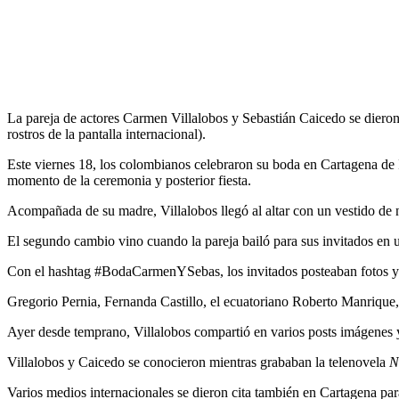
La pareja de actores Carmen Villalobos y Sebastián Caicedo se dieron 
rostros de la pantalla internacional).
Este viernes 18, los colombianos celebraron su boda en Cartagena de I
momento de la ceremonia y posterior fiesta.
Acompañada de su madre, Villalobos llegó al altar con un vestido de n
El segundo cambio vino cuando la pareja bailó para sus invitados en u
Con el hashtag #BodaCarmenYSebas, los invitados posteaban fotos y v
Gregorio Pernia, Fernanda Castillo, el ecuatoriano Roberto Manrique, 
Ayer desde temprano, Villalobos compartió en varios posts imágenes y
Villalobos y Caicedo se conocieron mientras grababan la telenovela
N
Varios medios internacionales se dieron cita también en Cartagena para