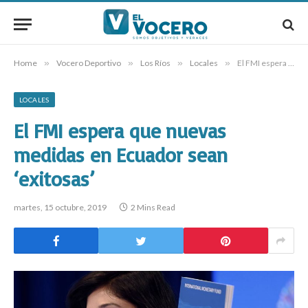
Home
»
Vocero Deportivo
»
Los Ríos
»
Locales
»
El FMI espera que nuevas medidas en Ecuador sean ‘exitosas’
LOCALES
El FMI espera que nuevas
medidas en Ecuador sean
‘exitosas’
martes, 15 octubre, 2019
2 Mins Read