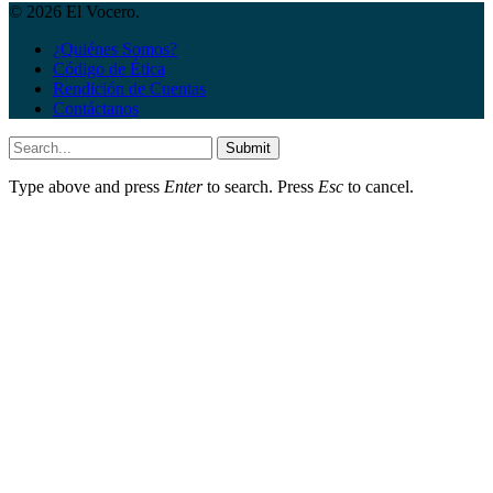
© 2026 El Vocero.
¿Quiénes Somos?
Código de Ética
Rendición de Cuentas
Contáctanos
Submit
Type above and press
Enter
to search. Press
Esc
to cancel.