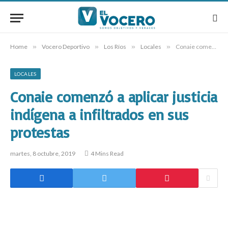
Home
»
Vocero Deportivo
»
Los Ríos
»
Locales
»
Conaie comenzó a aplicar justicia indígena a infiltrados en sus protestas
LOCALES
Conaie comenzó a aplicar justicia
indígena a infiltrados en sus
protestas
martes, 8 octubre, 2019
4 Mins Read