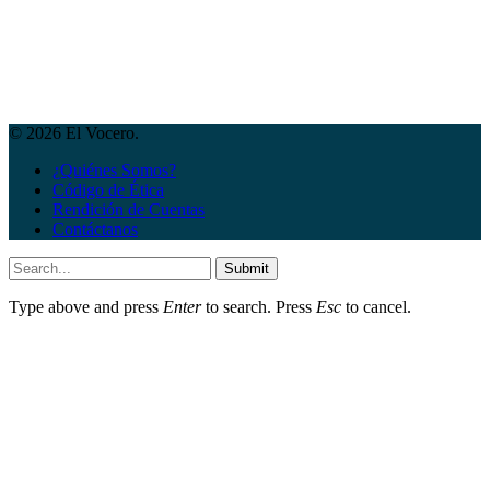
© 2026 El Vocero.
¿Quiénes Somos?
Código de Ética
Rendición de Cuentas
Contáctanos
Submit
Type above and press
Enter
to search. Press
Esc
to cancel.