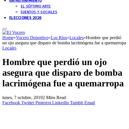
ENTRETENIMIENTO
EL SÉPTIMO ARTE
EVENTOS Y SOCIALES
ELECCIONES 2026
Home
»
Vocero Deportivo
»
Los Ríos
»
Locales
»
Hombre que perdió
un ojo asegura que disparo de bomba lacrimógena fue a quemarropa
Locales
Hombre que perdió un ojo
asegura que disparo de bomba
lacrimógena fue a quemarropa
lunes, 7 octubre, 2019
2 Mins Read
Facebook
Twitter
Pinterest
LinkedIn
Tumblr
Email