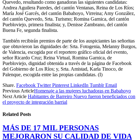
Quevedo, resultando como ganadoras las siguientes candidatas:
Andrea Aguilera Paredes, del cantón Ventanas, Reina de Los Ríos;
María José Garcés, del cantón Babahoyo, Virreina; Amy González,
del cantón Quevedo, Srta. Turismo; Romina Garnica, del cantón
Puebloviejo, primera finalista; y, Denisse Zambrano, del cantón
Buena Fe, segunda finalista.
También recibirán premios de parte de los auspiciantes las señoritas
que obtuvieron las dignidades de: Srta. Fotogenia, Melanny Burgos,
de Valencia, escogida por el reportero gráfico oficial del evento,
señor Ricardo Cruz; Reina Virtual, Romina Garnica, de
Puebloviejo, dignidad obtenida a través de la página de Facebook
del Gobierno de Los Ríos; y, Srta. Amistad, Karla Tinoco, de
Palenque, escogida entre las propias candidatas. (I)
Share.
Facebook
Twitter
Pinterest
LinkedIn
Tumblr
Email
Previous Article
Homenaje a las mujeres luchadoras en Babahoyo
Next Article
Habitantes de Barreiro Nuevo fueron beneficiados con
el proyecto de integración barrial
Related
Posts
MÁS DE 17 MIL PERSONAS
MEJORARON SU CALIDAD DE VIDA