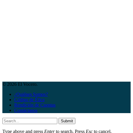
© 2026 El Vocero.
¿Quiénes Somos?
Código de Ética
Rendición de Cuentas
Contáctanos
Submit
Type above and press
Enter
to search. Press
Esc
to cancel.