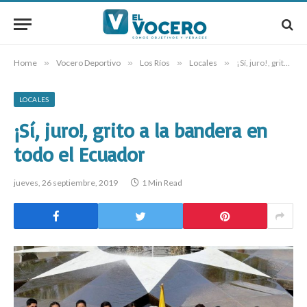
Home
»
Vocero Deportivo
»
Los Ríos
»
Locales
»
¡Sí, juro!, grito a la bandera en todo el Ecuador
LOCALES
¡Sí, juro!, grito a la bandera en
todo el Ecuador
jueves, 26 septiembre, 2019
1 Min Read