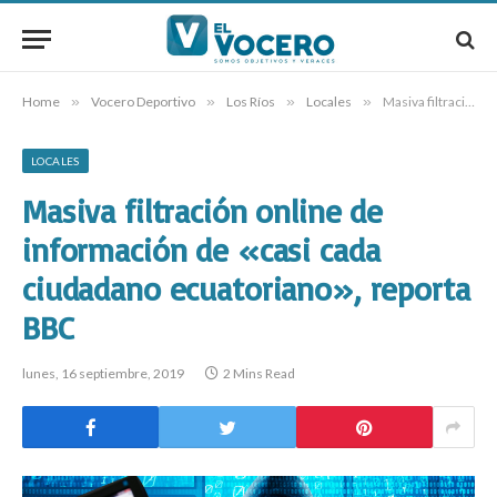
Home
»
Vocero Deportivo
»
Los Ríos
»
Locales
»
Masiva filtración online de información de «casi cada ciudadano ecuatoriano», reporta BBC
LOCALES
Masiva filtración online de
información de «casi cada
ciudadano ecuatoriano», reporta
BBC
lunes, 16 septiembre, 2019
2 Mins Read