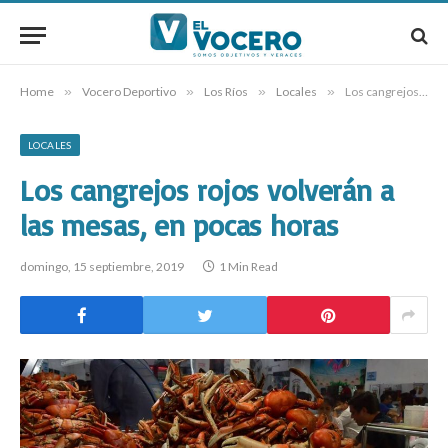
Home
»
Vocero Deportivo
»
Los Ríos
»
Locales
»
Los cangrejos rojos volverán a las mesas, en pocas horas
LOCALES
Los cangrejos rojos volverán a
las mesas, en pocas horas
domingo, 15 septiembre, 2019
1 Min Read