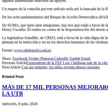
algunos asambleístas indecisos las apoyen.
Un mapeo de la votación por este artículo sería así: la bancada de la
De los ocho parlamentarios del Bloque de Acción Democrática (BADI), c
De SUMA, que tiene siete integrantes, hay tres que están a favor de 
Henry Cucalón. Él estaba en contra de la despenalización del aborto a
La legisladora Astudillo, de CREO, está a favor de la vida digna de la
piensan en la reelección y no en los derechos humanos de las víctimas
Fuente:
www.eltelegrafo.com.ec
Share.
Facebook
Twitter
Pinterest
LinkedIn
Tumblr
Email
Previous Article
Expresidente de la FEF Luis Chiriboga sale de la cár
Next Article
Con sus juguetes, los niños revelan abusos sexuales
Related
Posts
MÁS DE 17 MIL PERSONAS MEJORAR
LA UTB
miércoles, 8 julio, 2026