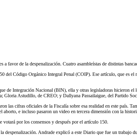
s a favor de la despenalización. Cuatro asambleístas de distintas banca
150 del Código Orgánico Integral Penal (COIP). Ese artículo, que es el 
e Integración Nacional (BIN), ella y otras legisladoras hicieron el lo
a; Gloria Astudillo, de CREO; y Dallyana Passailaigue, del Partido S
n las cifras oficiales de la Fiscalía sobre esa realidad en este país. Ta
 aborto, e incluso pasaron un video en tercera dimensión con la historia
 votará por los consensos y después por el artículo 150.
 la despenalización. Andrade explicó a este Diario que fue un trabajo d