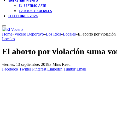
ENTRETENIMIENTO
EL SÉPTIMO ARTE
EVENTOS Y SOCIALES
ELECCIONES 2026
Home
»
Vocero Deportivo
»
Los Ríos
»
Locales
»
El aborto por violació
Locales
El aborto por violación suma vo
viernes, 13 septiembre, 2019
3 Mins Read
Facebook
Twitter
Pinterest
LinkedIn
Tumblr
Email