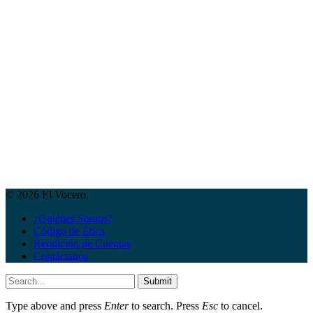
© 2026 El Vocero.
¿Quiénes Somos?
Código de Ética
Rendición de Cuentas
Contáctanos
Submit
Type above and press
Enter
to search. Press
Esc
to cancel.