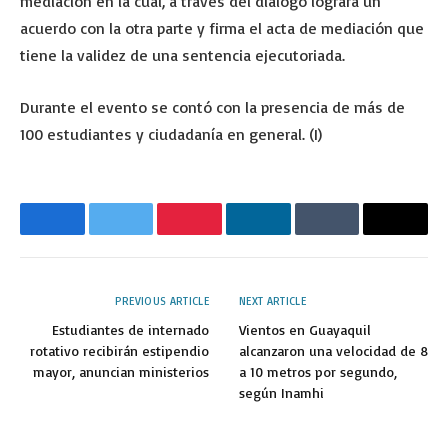
mediación en la cual, a través del diálogo logrará un
acuerdo con la otra parte y firma el acta de mediación que
tiene la validez de una sentencia ejecutoriada.
Durante el evento se contó con la presencia de más de
100 estudiantes y ciudadanía en general. (I)
Facebook
Twitter
Pinterest
LinkedIn
Tumblr
Email
PREVIOUS ARTICLE
NEXT ARTICLE
Estudiantes de internado
Vientos en Guayaquil
rotativo recibirán estipendio
alcanzaron una velocidad de 8
mayor, anuncian ministerios
a 10 metros por segundo,
según Inamhi