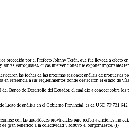
s precedida por el Prefecto Johnny Terán, que fue llevada a efecto en l
y Juntas Parroquiales, cuyas intervenciones fue exponer importantes tem
estacaron las fechas de las próximas sesiones; análisis de propuestas p
a en referencia a sus requerimientos donde destacaron el estado de vías p
 del Banco de Desarrollo del Ecuador, el cual dio a conocer sobre los 
jado luego de análisis en el Gobierno Provincial, es de USD 79’731.642 
reunirse con las autoridades provinciales para recibir atenciones inmedia
 de gran beneficio a la colectividad”, sostuvo el burgomaestre. (I)