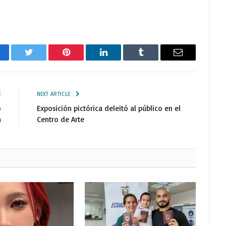
cebook
Twitter
Pinterest
LinkedIn
Tumblr
Email
E
NEXT ARTICLE
ó
Exposición pictórica deleitó al público en el
n
Centro de Arte