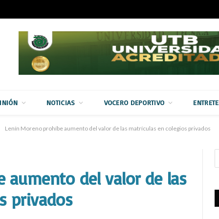
INIÓN
NOTICIAS
VOCERO DEPORTIVO
ENTRET
Lenín Moreno prohíbe aumento del valor de las matrículas en colegios privados
 aumento del valor de las
s privados