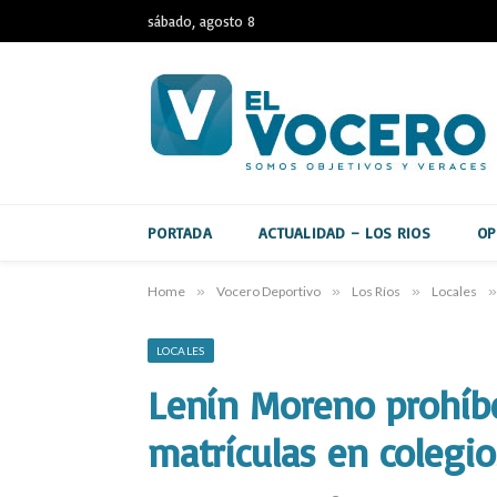
sábado, agosto 8
PORTADA
ACTUALIDAD – LOS RIOS
OP
Home
»
Vocero Deportivo
»
Los Ríos
»
Locales
»
LOCALES
Lenín Moreno prohíbe
matrículas en colegio