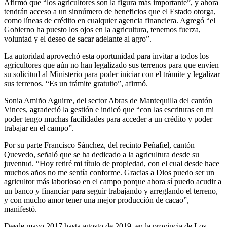
Afirmó que “los agricultores son la figura más importante”, y ahora
tendrán acceso a un sinnúmero de beneficios que el Estado otorga,
como líneas de crédito en cualquier agencia financiera. Agregó “el
Gobierno ha puesto los ojos en la agricultura, tenemos fuerza,
voluntad y el deseo de sacar adelante al agro”.
La autoridad aprovechó esta oportunidad para invitar a todos los
agricultores que aún no han legalizado sus terrenos para que envíen
su solicitud al Ministerio para poder iniciar con el trámite y legalizar
sus terrenos. “Es un trámite gratuito”, afirmó.
Sonia Amiño Aguirre, del sector Abras de Mantequilla del cantón
Vinces, agradeció la gestión e indicó que “con las escrituras en mi
poder tengo muchas facilidades para acceder a un crédito y poder
trabajar en el campo”.
Por su parte Francisco Sánchez, del recinto Peñafiel, cantón
Quevedo, señaló que se ha dedicado a la agricultura desde su
juventud. “Hoy retiré mi título de propiedad, con el cual desde hace
muchos años no me sentía conforme. Gracias a Dios puedo ser un
agricultor más laborioso en el campo porque ahora sí puedo acudir a
un banco y financiar para seguir trabajando y arreglando el terreno,
y con mucho amor tener una mejor producción de cacao”,
manifestó.
Desde mayo 2017 hasta agosto de 2019, en la provincia de Los