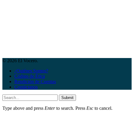
© 2026 El Vocero.
¿Quiénes Somos?
Código de Ética
Rendición de Cuentas
Contáctanos
Submit
Type above and press
Enter
to search. Press
Esc
to cancel.