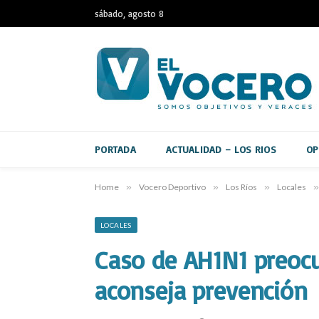
sábado, agosto 8
PORTADA
ACTUALIDAD – LOS RIOS
OP
Home
»
Vocero Deportivo
»
Los Ríos
»
Locales
»
LOCALES
Caso de AH1N1 preocu
aconseja prevención