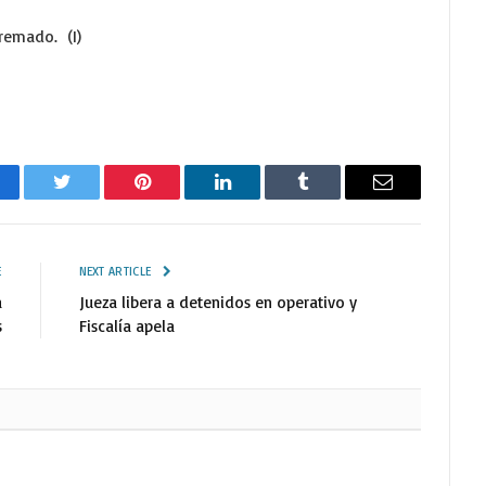
remado. (I)
cebook
Twitter
Pinterest
LinkedIn
Tumblr
Email
E
NEXT ARTICLE
a
Jueza libera a detenidos en operativo y
s
Fiscalía apela