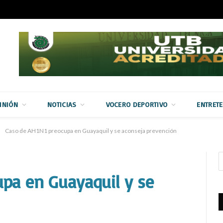
INIÓN
NOTICIAS
VOCERO DEPORTIVO
ENTRET
Caso de AH1N1 preocupa en Guayaquil y se aconseja prevención
pa en Guayaquil y se