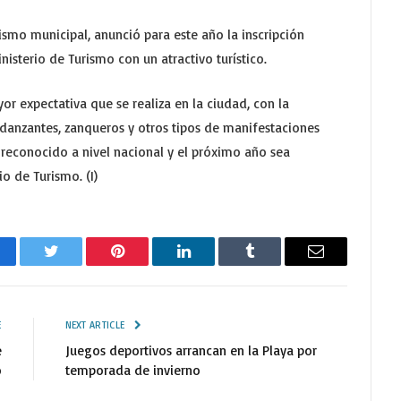
rismo municipal, anunció para este año la inscripción
isterio de Turismo con un atractivo turístico.
or expectativa que se realiza en la ciudad, con la
 danzantes, zanqueros y otros tipos de manifestaciones
a reconocido a nivel nacional y el próximo año sea
o de Turismo. (I)
cebook
Twitter
Pinterest
LinkedIn
Tumblr
Email
E
NEXT ARTICLE
e
Juegos deportivos arrancan en la Playa por
o
temporada de invierno