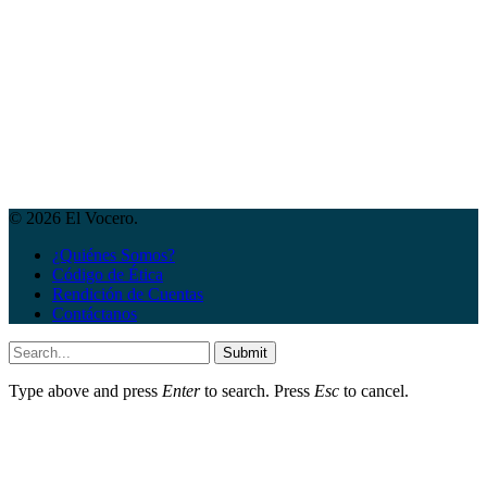
© 2026 El Vocero.
¿Quiénes Somos?
Código de Ética
Rendición de Cuentas
Contáctanos
Submit
Type above and press
Enter
to search. Press
Esc
to cancel.