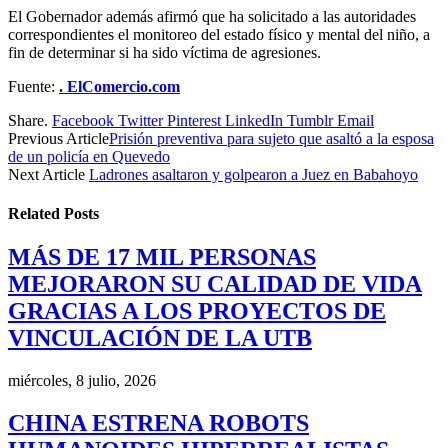
El Gobernador además afirmó que ha solicitado a las autoridades
correspondientes el monitoreo del estado físico y mental del niño, a
fin de determinar si ha sido víctima de agresiones.
Fuente:
.
ElComercio.com
Share.
Facebook
Twitter
Pinterest
LinkedIn
Tumblr
Email
Previous Article
Prisión preventiva para sujeto que asaltó a la esposa
de un policía en Quevedo
Next Article
Ladrones asaltaron y golpearon a Juez en Babahoyo
Related
Posts
MÁS DE 17 MIL PERSONAS
MEJORARON SU CALIDAD DE VIDA
GRACIAS A LOS PROYECTOS DE
VINCULACIÓN DE LA UTB
miércoles, 8 julio, 2026
CHINA ESTRENA ROBOTS